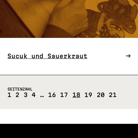
Sucuk und Sauerkraut
SEITENZAHL
1
2
3
4
…
16
17
18
19
20
21
FOLLOW US