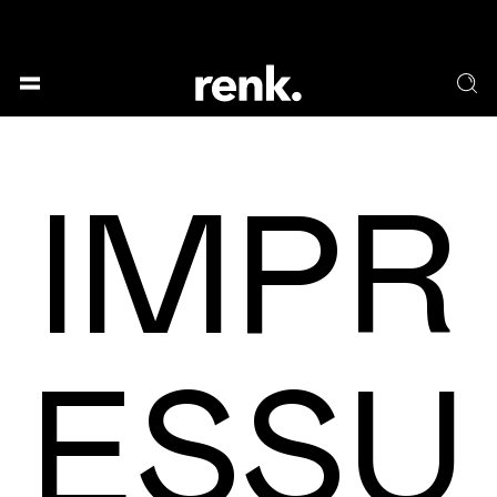
GESELLSCHAFT &
SPRACHE & LITERATUR
GESCHICHTEN
KUNST & DESIGN
ESSEN & TRINKEN
IMPR
MUSIK & TANZ
BÜHNE & SCHAUSPIEL
KEINE AUSWAHL
ESSU