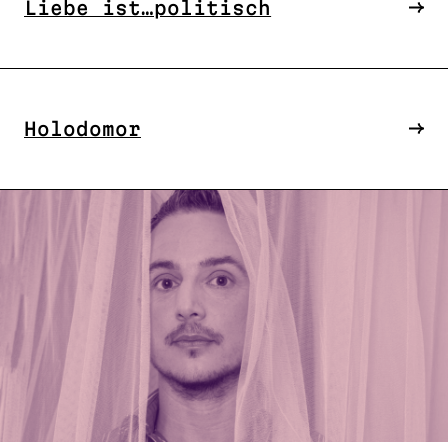
Liebe ist…politisch
Holodomor