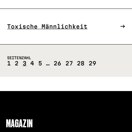
Toxische Männlichkeit
SEITENZAHL
1
2
3
4
5
…
26
27
28
29
FOLLOW US
MAGAZIN