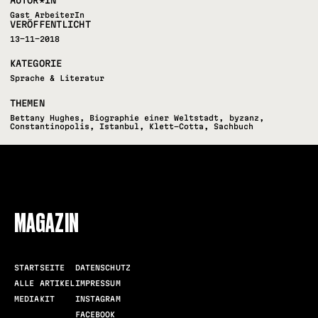
Gast ArbeiterIn
VERÖFFENTLICHT
13-11-2018
KATEGORIE
Sprache & Literatur
THEMEN
Bettany Hughes
,
Biographie einer Weltstadt
,
byzanz
,
Constantinopolis
,
Istanbul
,
Klett-Cotta
,
Sachbuch
FOLLOW US
MAGAZIN
STARTSEITE
DATENSCHUTZ
ALLE ARTIKEL
IMPRESSUM
MEDIAKIT
INSTAGRAM
FACEBOOK