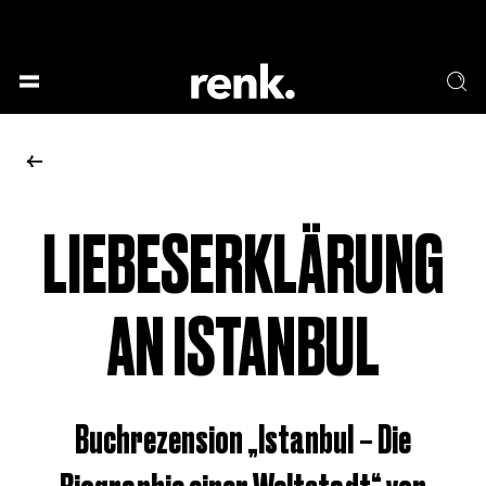
GESELLSCHAFT &
SPRACHE & LITERATUR
GESCHICHTEN
KUNST & DESIGN
ESSEN & TRINKEN
MUSIK & TANZ
BÜHNE & SCHAUSPIEL
LIEBESERKLÄRUNG
KEINE AUSWAHL
AN ISTANBUL
Buchrezension „Istanbul – Die