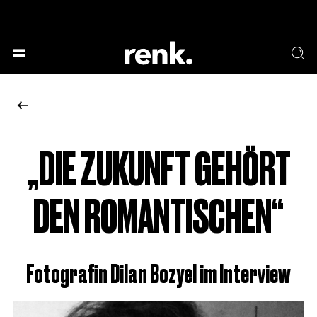
GESELLSCHAFT &
SPRACHE & LITERATUR
GESCHICHTEN
KUNST & DESIGN
ESSEN & TRINKEN
MUSIK & TANZ
BÜHNE & SCHAUSPIEL
„DIE ZUKUNFT GEHÖRT
KEINE AUSWAHL
DEN ROMANTISCHEN“
Fotografin Dilan Bozyel im Interview