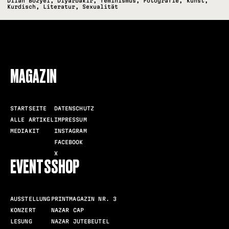
Dilan Bozyel
,
Diyarbakır
,
feminismus
,
Fotografie
,
Kunst
,
Kurdisch
,
Literatur
,
Sexualität
FOLLOW US
MAGAZIN
STARTSEITE
DATENSCHUTZ
ALLE ARTIKEL
IMPRESSUM
MEDIAKIT
INSTAGRAM
FACEBOOK
X
EVENTS
SHOP
AUSSTELLUNG
PRINTMAGAZIN NR. 3
KONZERT
NAZAR CAP
LESUNG
NAZAR JUTEBEUTEL