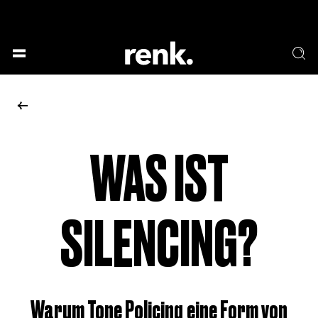
GESELLSCHAFT &
SPRACHE & LITERATUR
GESCHICHTEN
KUNST & DESIGN
ESSEN & TRINKEN
MUSIK & TANZ
BÜHNE & SCHAUSPIEL
WAS IST
KEINE AUSWAHL
SILENCING?
Warum Tone Policing eine Form von