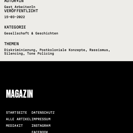
AUTOR*IN
Gast ArbeiterIn
VERÖFFENTLICHT
15-03-2022
KATEGORIE
Gesellschaft & Geschichten
THEMEN
Diskriminierung
,
Postkoloniale Konzepte
,
Rassismus
,
Silencing
,
Tone Policing
FOLLOW US
MAGAZIN
STARTSEITE
DATENSCHUTZ
ALLE ARTIKEL
IMPRESSUM
MEDIAKIT
INSTAGRAM
FACEBOOK