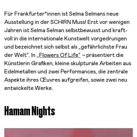
Für Frankfurter*innen ist Selma Selmans neue
Ausstellung in der SCHIRN Muss! Erst vor weni­gen
Jahren ist Selma Selman selbst­be­wusst und kraft­
voll in die inter­na­tio­nale Kunst­welt vorge­drun­gen
und bezeich­net sich selbst als „gefähr­lichste Frau
der Welt“. In
,,Flowers Of Life“
präsen­tiert die
Künst­le­rin Grafi­ken, kleine skulp­tu­rale Arbei­ten aus
Edel­me­tal­len und zwei Perfor­man­ces, die zentrale
Aspekte ihres Œuvres aufgrei­fen, sowie zwei neu
entwi­ckelte Werke.
Hamam Nights