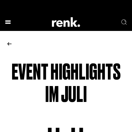
GESELLSCHAFT &
SPRACHE & LITERATUR
GESCHICHTEN
KUNST & DESIGN
ESSEN & TRINKEN
MUSIK & TANZ
BÜHNE & SCHAUSPIEL
EVENT HIGHLIGHTS
KEINE AUSWAHL
IM JULI