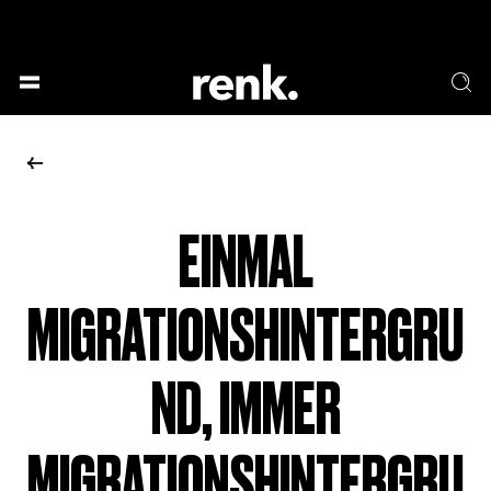
GESELLSCHAFT &
SPRACHE & LITERATUR
GESCHICHTEN
KUNST & DESIGN
ESSEN & TRINKEN
MUSIK & TANZ
BÜHNE & SCHAUSPIEL
EINMAL
KEINE AUSWAHL
MIGRATIONSHINTERGRU
ND, IMMER
MIGRATIONSHINTERGRU