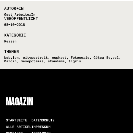
AUTOR*IN
Gast ArbeiterIn
VERÖFFENTLICHT
08-10-2018
KATEGORIE
Reisen
THEMEN
babylon
,
cityportrait
,
euphrat
,
Fotoserie
,
Göksu Baysal
,
Mardin
,
mesopotamia
,
staudamm
,
tigris
FOLLOW US
MAGAZIN
STARTSEITE
DATENSCHUTZ
ALLE ARTIKEL
IMPRESSUM