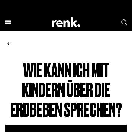
GESELLSCHAFT &
SPRACHE & LITERATUR
GESCHICHTEN
KUNST & DESIGN
ESSEN & TRINKEN
MUSIK & TANZ
BÜHNE & SCHAUSPIEL
WIE KANN ICH MIT
KEINE AUSWAHL
KINDERN ÜBER DIE
ERDBEBEN SPRECHEN?