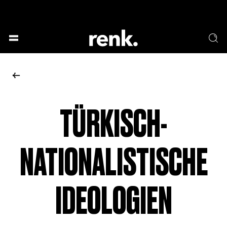
GESELLSCHAFT &
SPRACHE & LITERATUR
GESCHICHTEN
KUNST & DESIGN
ESSEN & TRINKEN
MUSIK & TANZ
BÜHNE & SCHAUSPIEL
TÜRKISCH-
KEINE AUSWAHL
NATIONALISTISCHE
IDEOLOGIEN