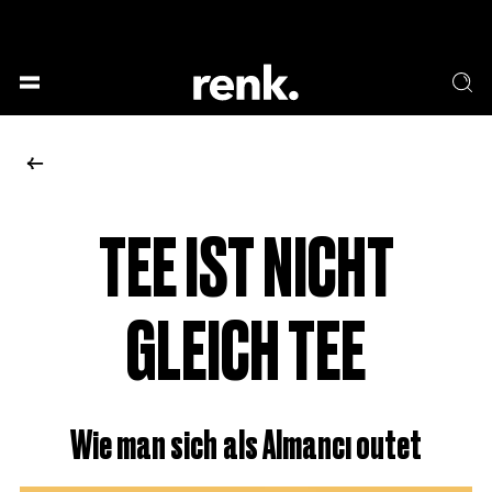
GESELLSCHAFT &
SPRACHE & LITERATUR
GESCHICHTEN
KUNST & DESIGN
ESSEN & TRINKEN
MUSIK & TANZ
BÜHNE & SCHAUSPIEL
TEE IST NICHT
KEINE AUSWAHL
GLEICH TEE
Wie man sich als Almancı outet