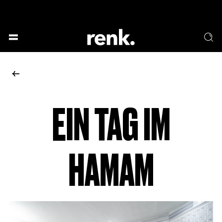
GESELLSCHAFT &
SPRACHE & LITERATUR
GESCHICHTEN
KUNST & DESIGN
ESSEN & TRINKEN
MUSIK & TANZ
BÜHNE & SCHAUSPIEL
EIN TAG IM
KEINE AUSWAHL
HAMAM