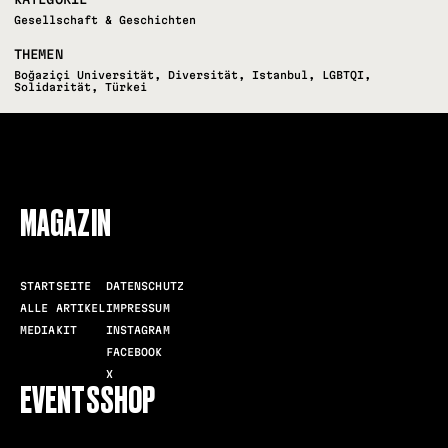
Gesellschaft & Geschichten
THEMEN
Boğaziçi Universität
,
Diversität
,
Istanbul
,
LGBTQI
,
Solidarität
,
Türkei
FOLLOW US
MAGAZIN
STARTSEITE
DATENSCHUTZ
ALLE ARTIKEL
IMPRESSUM
MEDIAKIT
INSTAGRAM
FACEBOOK
X
EVENTS
SHOP