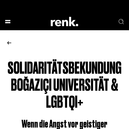
GESELLSCHAFT &
SPRACHE & LITERATUR
GESCHICHTEN
KUNST & DESIGN
ESSEN & TRINKEN
MUSIK & TANZ
BÜHNE & SCHAUSPIEL
SOLIDARITÄTSBEKUNDUNG
KEINE AUSWAHL
BOĞAZIÇI UNIVERSITÄT &
LGBTQI+
Wenn die Angst vor geistiger