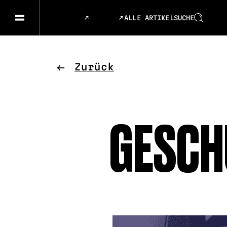
ALLE ARTIKEL
SUCHE
GESELLSCHAFT & GESCHICHTEN
SPRACHE
KUNST & DESIGN
ESSEN &
Zurück
MUSIK & TANZ
BÜHNE &
GESCH