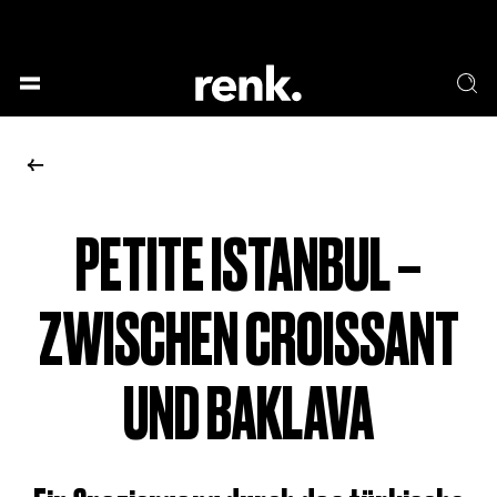
GESELLSCHAFT &
SPRACHE & LITERATUR
GESCHICHTEN
KUNST & DESIGN
ESSEN & TRINKEN
MUSIK & TANZ
BÜHNE & SCHAUSPIEL
PETITE ISTANBUL –
KEINE AUSWAHL
ZWISCHEN CROISSANT
UND BAKLAVA