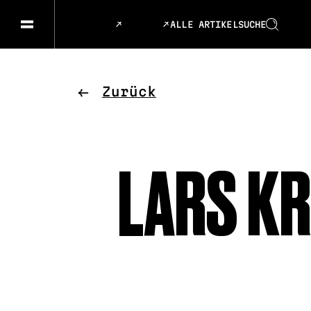
ALLE ARTIKEL
SUCHE
GESELLSCHAFT & GESCHICHTEN
SPRACHE
KUNST & DESIGN
ESSEN &
Zurück
MUSIK & TANZ
BÜHNE &
LARS KR