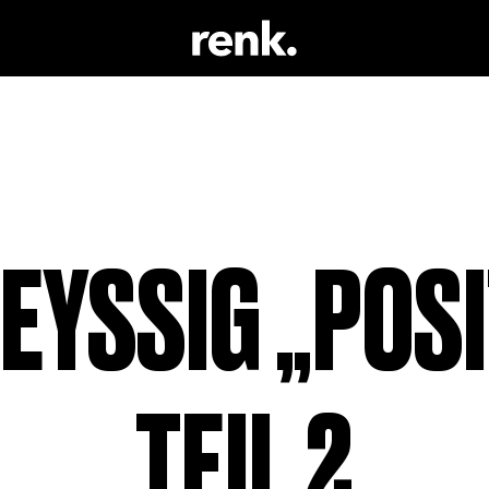
 & LITERATUR
KEINE AUSWAHL
 TRINKEN
 SCHAUSPIEL
EYSSIG „POSIT
EIL 2