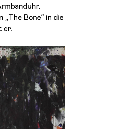
 Armbanduhr.
 „The Bone“ in die
 er.