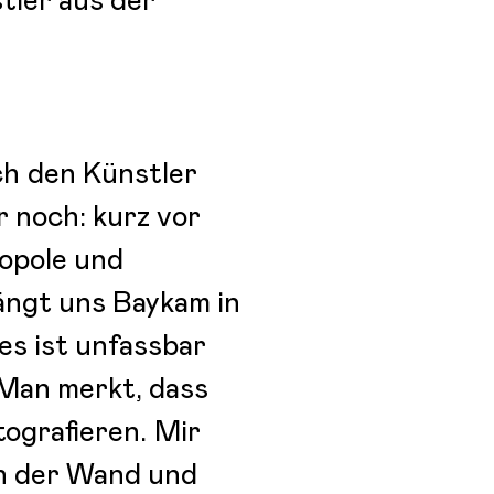
tler aus der
ich den Künstler
r noch: kurz vor
opole und
ängt uns Baykam in
es ist unfassbar
 Man merkt, dass
tografieren. Mir
an der Wand und