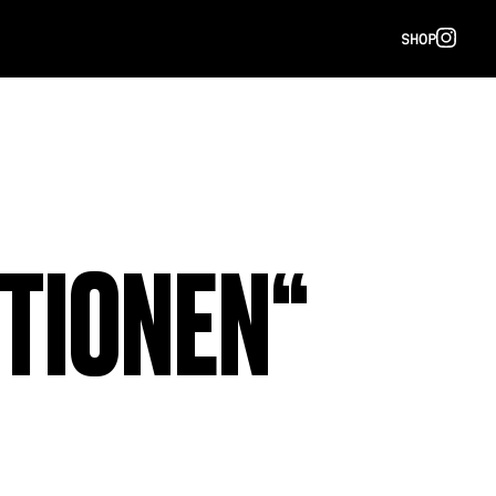
SHOP
IONEN“ T