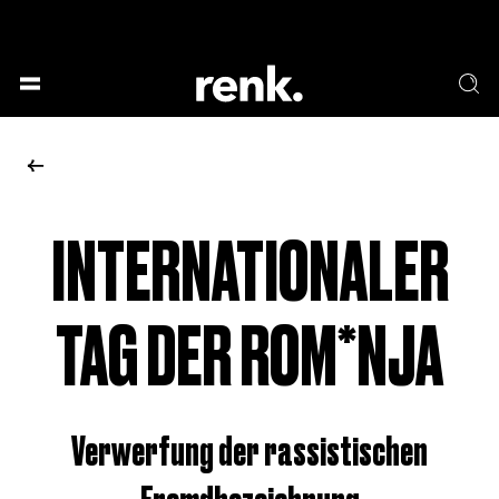
GESELLSCHAFT &
SPRACHE & LITERATUR
GESCHICHTEN
KUNST & DESIGN
ESSEN & TRINKEN
MUSIK & TANZ
BÜHNE & SCHAUSPIEL
INTERNATIONALER
KEINE AUSWAHL
TAG DER ROM*NJA
Verwerfung der rassistischen