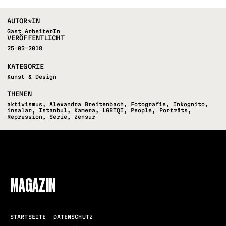
AUTOR*IN
Gast ArbeiterIn
VERÖFFENTLICHT
25-03-2018
KATEGORIE
Kunst & Design
THEMEN
aktivismus
,
Alexandra Breitenbach
,
Fotografie
,
Inkognito
,
insalar
,
Istanbul
,
Kamera
,
LGBTQI
,
People
,
Porträts
,
Repression
,
Serie
,
Zensur
FOLLOW US
MAGAZIN
STARTSEITE
DATENSCHUTZ