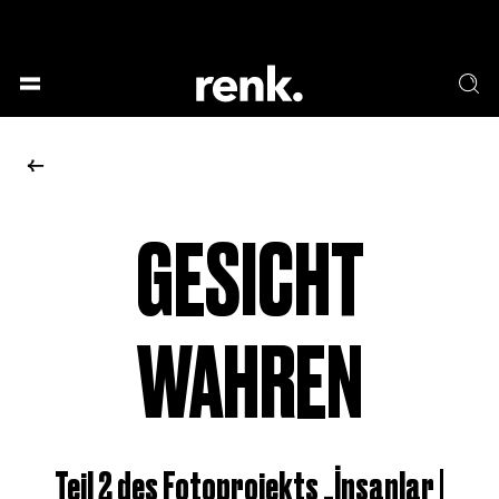
GESELLSCHAFT &
SPRACHE & LITERATUR
GESCHICHTEN
KUNST & DESIGN
ESSEN & TRINKEN
MUSIK & TANZ
BÜHNE & SCHAUSPIEL
GESICHT
KEINE AUSWAHL
WAHREN
Teil 2 des Fotoprojekts „İnsanlar |