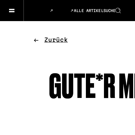
ALLE ARTIKEL
SUCHE
GESELLSCHAFT & GESCHICHTEN
SPRACHE
KUNST & DESIGN
ESSEN &
Zurück
MUSIK & TANZ
BÜHNE &
GUTE*R M