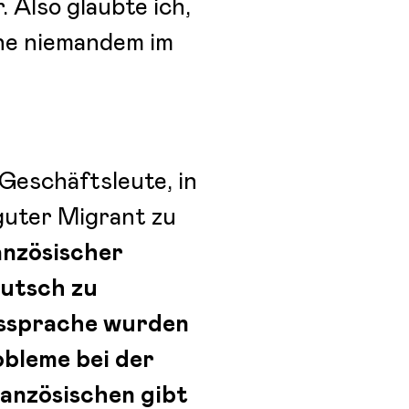
 Also glaubte ich,
he niemandem im
 Geschäftsleute, in
 guter Migrant zu
anzösischer
eutsch zu
Aussprache wurden
obleme bei der
anzösischen gibt