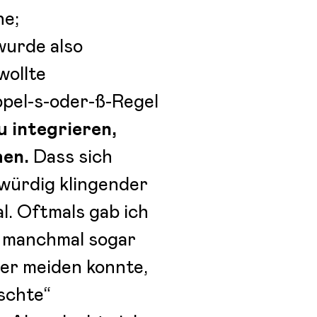
he;
 wurde also
wollte
pel-s-oder-ß-Regel
u integrieren,
hen.
Dass sich
würdig klingender
l. Oftmals gab ich
, manchmal sogar
rer meiden konnte,
schte“