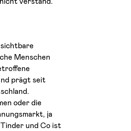
nicht verstand.
nsichtbare
manche Menschen
etroffene
und prägt seit
schland.
men oder die
nungsmarkt, ja
Tinder und Co ist