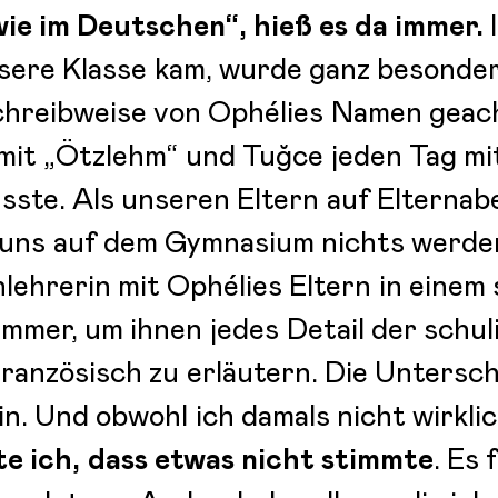
 wie im Deutschen“, hieß es da immer.
sere Klasse kam, wurde ganz besonders
hreibweise von Ophélies Namen geach
mit „Ötzlehm“ und Tuğce jeden Tag mi
ste. Als unseren Eltern auf Elterna
 uns auf dem Gymnasium nichts werden
ehrerin mit Ophélies Eltern in einem s
immer, um ihnen jedes Detail der schu
Französisch zu erläutern. Die Untersc
in. Und obwohl ich damals nicht wirkli
te ich, dass etwas nicht stimmte
. Es 