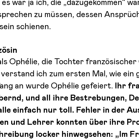
es war ja ich, die „dazugekommen“ war.
ntsprechen zu müssen, dessen Ansprüc
sein schienen.
zösin
als Ophélie, die Tochter französischer
 verstand ich zum ersten Mal, wie ein
fang an wurde Ophélie gefeiert.
Ihr fr
ernd, und all ihre Bestrebungen, D
lle einfach nur toll. Fehler in der 
ehen und Lehrer konnten über ihre Pr
hreibung locker hinwegsehen: „Im Fr