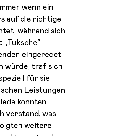
Immer wenn ein
 auf die richtige
tet, während sich
t „Tuksche“
benden eingeredet
 würde, traf sich
peziell für sie
lischen Leistungen
hiede konnten
ch verstand, was
folgten weitere