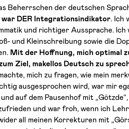
as Beherrschen der deutschen Sprac
war DER Integrationsindikator
. Ich
matik und richtiger Aussprache. Ich 
ß- und Kleinschreibung sowie die Dop
en.
Mit der Hoffnung, mich optimal z
zum Ziel, makellos Deutsch zu sprec
achte, mich zu fragen, wie mein merk
chtig ausgesprochen wird, war mir ega
 und auf dem Pausenhof mit „Götzde“
zufrieden und war froh, wenn ich Leh
ider all meinen Korrekturen mit „Gör