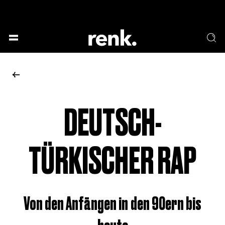
GESELLSCHAFT &
SPRACHE & LITERATUR
GESCHICHTEN
KUNST & DESIGN
ESSEN & TRINKEN
MUSIK & TANZ
BÜHNE & SCHAUSPIEL
DEUTSCH-
KEINE AUSWAHL
TÜRKISCHER RAP
Von den Anfängen in den 90ern bis