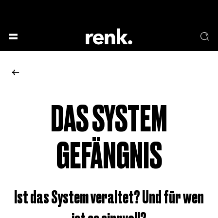
GESELLSCHAFT &
SPRACHE & LITERATUR
GESCHICHTEN
KUNST & DESIGN
ESSEN & TRINKEN
MUSIK & TANZ
BÜHNE & SCHAUSPIEL
DAS SYSTEM
KEINE AUSWAHL
GEFÄNGNIS
Ist das System veraltet? Und für wen