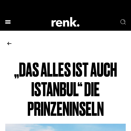
GESELLSCHAFT &
SPRACHE & LITERATUR
GESCHICHTEN
KUNST & DESIGN
ESSEN & TRINKEN
MUSIK & TANZ
BÜHNE & SCHAUSPIEL
„DAS ALLES IST AUCH
KEINE AUSWAHL
ISTANBUL“ DIE
PRINZENINSELN