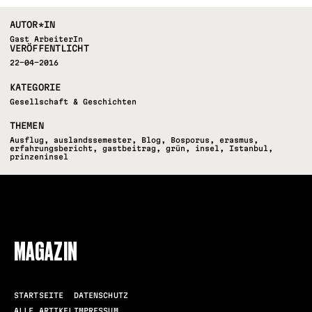
AUTOR*IN
Gast ArbeiterIn
VERÖFFENTLICHT
22-04-2016
KATEGORIE
Gesellschaft & Geschichten
THEMEN
Ausflug
,
auslandssemester
,
Blog
,
Bosporus
,
erasmus
,
erfahrungsbericht
,
gastbeitrag
,
grün
,
insel
,
Istanbul
,
prinzeninsel
FOLLOW US
MAGAZIN
STARTSEITE
DATENSCHUTZ
ALLE ARTIKEL
IMPRESSUM