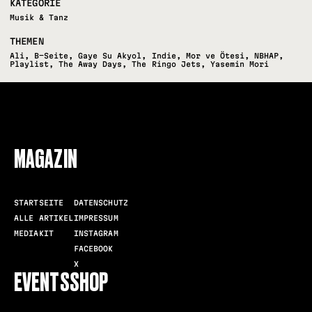
KATEGORIE
Musik & Tanz
THEMEN
Ali
,
B-Seite
,
Gaye Su Akyol
,
Indie
,
Mor ve Ötesi
,
NBHAP
,
Playlist
,
The Away Days
,
The Ringo Jets
,
Yasemin Mori
FOLLOW US
MAGAZIN
STARTSEITE
DATENSCHUTZ
ALLE ARTIKEL
IMPRESSUM
MEDIAKIT
INSTAGRAM
FACEBOOK
X
EVENTS
SHOP