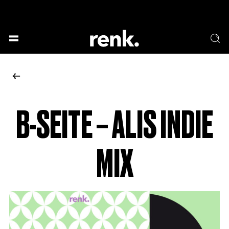
GESELLSCHAFT &
SPRACHE & LITERATUR
GESCHICHTEN
KUNST & DESIGN
ESSEN & TRINKEN
MUSIK & TANZ
BÜHNE & SCHAUSPIEL
B-SEITE – ALIS INDIE
KEINE AUSWAHL
MIX