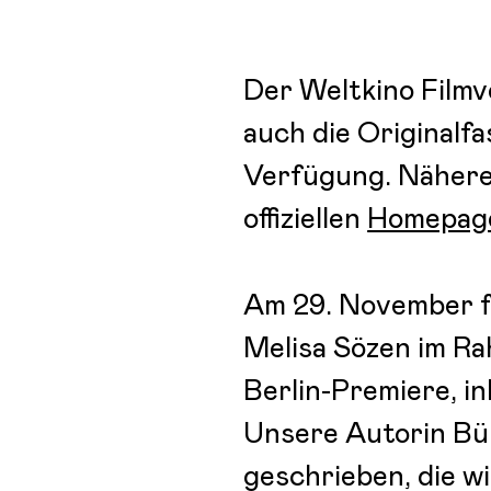
Der Weltkino Filmv
auch die Originalf
Verfügung. Nähere 
offiziellen
Homepag
Am 29. November fe
Melisa Sözen im Ra
Berlin-Premiere, i
Unsere Autorin Bük
geschrieben, die w