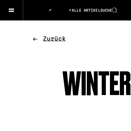
ALLE ARTIKEL
SUCHE
GESELLSCHAFT & GESCHICHTEN
SPRACHE
KUNST & DESIGN
ESSEN &
Zurück
MUSIK & TANZ
BÜHNE &
WINTER