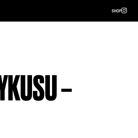
SHOP
YKUSU –