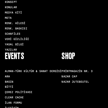
KONSEPT
KONULAR
MEDYA KITI
META
RENK. AILESI
RENK. BASKISI
SCANFILES
VERI GIZLILIĞI
YASAL BILGI
YAZILAR
EVENTS
SHOP
ALMAN-TÜRK KÜLTÜR & SANAT DERGISI
PRINTMAGAZIN NR. 3
ARA
NAZAR CAP
BASIN
NAZAR JUTEBEUTEL
BITTI
ÇEREZ POLITIKASI
CLEAR CACHE
İLAN FORMU