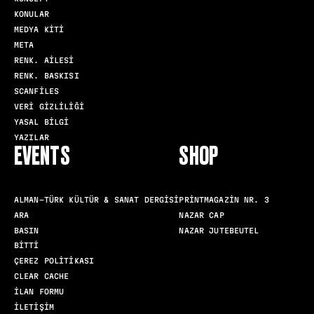
KONULAR
MEDYA KITI
META
RENK. AILESI
RENK. BASKISI
SCANFILES
VERI GIZLILIĞI
YASAL BILGI
YAZILAR
EVENTS
SHOP
ALMAN-TÜRK KÜLTÜR & SANAT DERGISI
PRINTMAGAZIN NR. 3
ARA
NAZAR CAP
BASIN
NAZAR JUTEBEUTEL
BITTI
ÇEREZ POLITIKASI
CLEAR CACHE
İLAN FORMU
İLETIŞIM