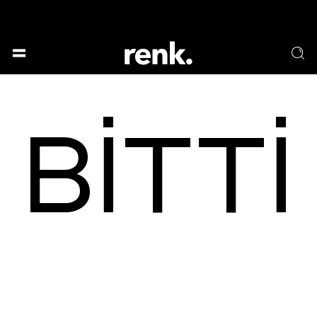
GESELLSCHAFT &
SPRACHE & LITERATUR
GESCHICHTEN
KUNST & DESIGN
ESSEN & TRINKEN
BITTI
MUSIK & TANZ
BÜHNE & SCHAUSPIEL
NO SELECTION