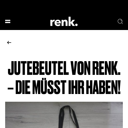
GESELLSCHAFT &
SPRACHE & LITERATUR
GESCHICHTEN
KUNST & DESIGN
ESSEN & TRINKEN
MUSIK & TANZ
BÜHNE & SCHAUSPIEL
JUTEBEUTEL VON RENK.
KEINE AUSWAHL
– DIE MÜSST IHR HABEN!