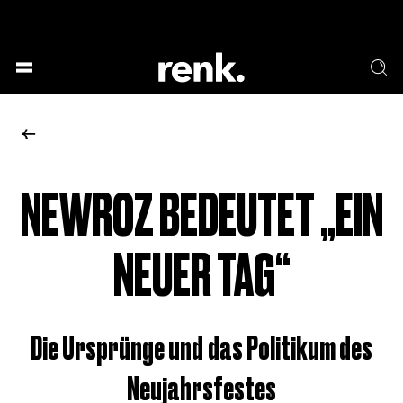
GESELLSCHAFT &
SPRACHE & LITERATUR
GESCHICHTEN
KUNST & DESIGN
ESSEN & TRINKEN
MUSIK & TANZ
BÜHNE & SCHAUSPIEL
NEWROZ BEDEUTET „EIN
KEINE AUSWAHL
NEUER TAG“
Die Ursprünge und das Politikum des
Neujahrsfestes