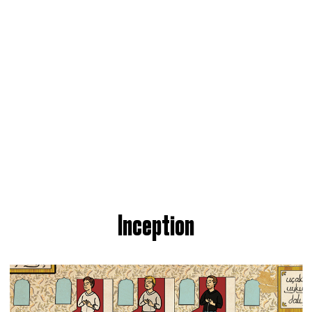
03-02-2015
KATEGORIE
Kunst & Design
THEMEN
Auszeichnung
,
Film
,
Filmplakate
,
Osmanische Kunst
,
Osmanisches Erbe
,
Plakate
,
scarface
,
star wars
,
the shining
FOLLOW US
MAGAZIN
STARTSEITE
DATENSCHUTZ
ALLE ARTIKEL
IMPRESSUM
MEDIAKIT
INSTAGRAM
FACEBOOK
X