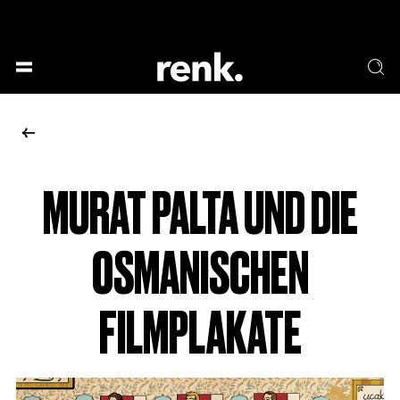
GESELLSCHAFT &
SPRACHE & LITERATUR
GESCHICHTEN
KUNST & DESIGN
ESSEN & TRINKEN
MUSIK & TANZ
BÜHNE & SCHAUSPIEL
MURAT PALTA UND DIE
KEINE AUSWAHL
OSMANISCHEN
FILMPLAKATE