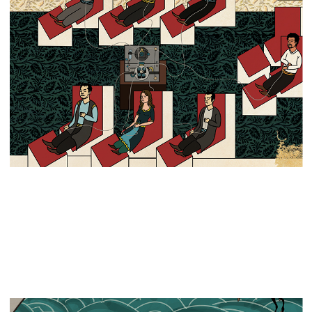
EVENTS
SHOP
AUSSTELLUNG
PRINTMAGAZIN NR. 3
KONZERT
NAZAR CAP
LESUNG
NAZAR JUTEBEUTEL
DISKUSSION