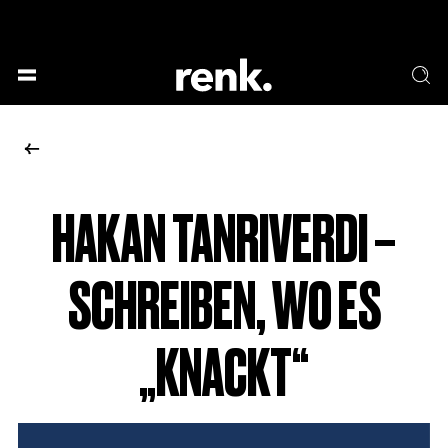
GESELLSCHAFT &
SPRACHE & LITERATUR
GESCHICHTEN
KUNST & DESIGN
ESSEN & TRINKEN
MUSIK & TANZ
BÜHNE & SCHAUSPIEL
HAKAN TANRIVERDI –
KEINE AUSWAHL
SCHREIBEN, WO ES
„KNACKT“