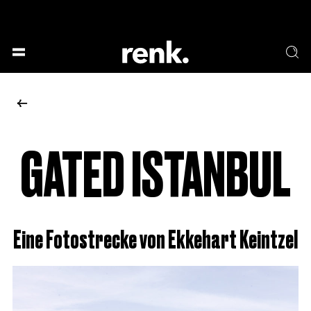
GESELLSCHAFT &
SPRACHE & LITERATUR
GESCHICHTEN
KUNST & DESIGN
ESSEN & TRINKEN
MUSIK & TANZ
BÜHNE & SCHAUSPIEL
GATED ISTANBUL
KEINE AUSWAHL
Eine Fotostrecke von Ekkehart Keintzel