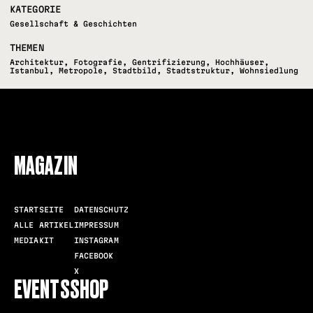
KATEGORIE
Gesellschaft & Geschichten
THEMEN
Architektur
,
Fotografie
,
Gentrifizierung
,
Hochhäuser
,
Istanbul
,
Metropole
,
Stadtbild
,
Stadtstruktur
,
Wohnsiedlung
FOLLOW US
MAGAZIN
STARTSEITE
DATENSCHUTZ
ALLE ARTIKEL
IMPRESSUM
MEDIAKIT
INSTAGRAM
FACEBOOK
X
EVENTS
SHOP