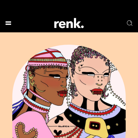
DEIN EVENT AUF RENK.
GESELLSCHAFT &
SPRACHE & LITERATUR
GESCHICHTEN
KUNST & DESIGN
ESSEN & TRINKEN
MUSIK & TANZ
BÜHNE & SCHAUSPIEL
KEINE AUSWAHL