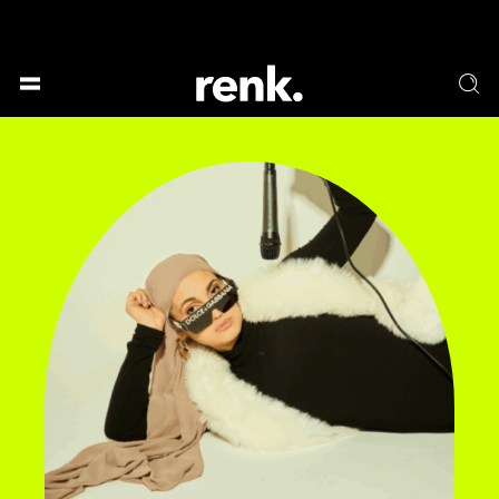
DEIN EVENT AUF RENK.
GESELLSCHAFT &
SPRACHE & LITERATUR
GESCHICHTEN
KUNST & DESIGN
ESSEN & TRINKEN
MUSIK & TANZ
BÜHNE & SCHAUSPIEL
KEINE AUSWAHL