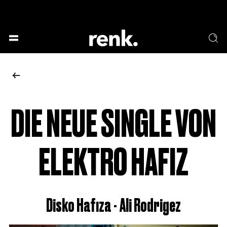
GESELLSCHAFT &
SPRACHE & LITERATUR
GESCHICHTEN
KUNST & DESIGN
ESSEN & TRINKEN
MUSIK & TANZ
BÜHNE & SCHAUSPIEL
DIE NEUE SINGLE VON
KEINE AUSWAHL
ELEKTRO HAFIZ
Disko Hafıza - Ali Rodrigez