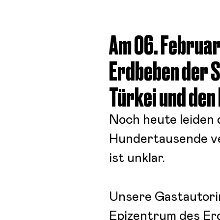
Am 06. Februar
Erdbeben der S
Türkei und den
Noch heute leiden 
Hundertausende ver
ist unklar.
U
nsere Gastautor
Epizentrum des Erd