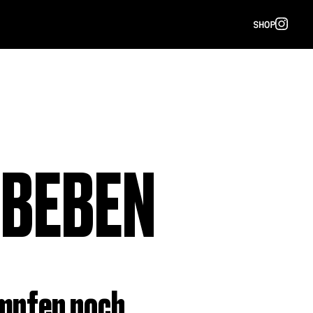
SHOP
 BEBEN
ämpfen noch