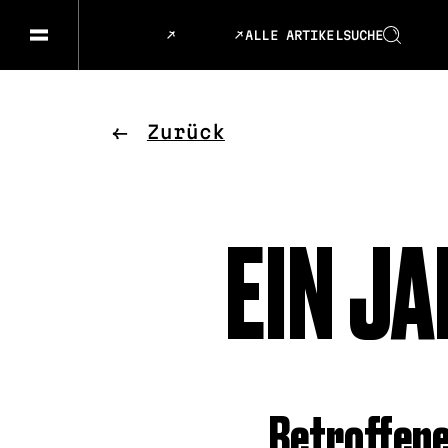
ALLE ARTIKEL
SUCHE
GESELLSCHAFT & GESCHICHTEN
SPRACHE
KUNST & DESIGN
ESSEN &
Zurück
MUSIK & TANZ
BÜHNE &
EIN J
Betroffene