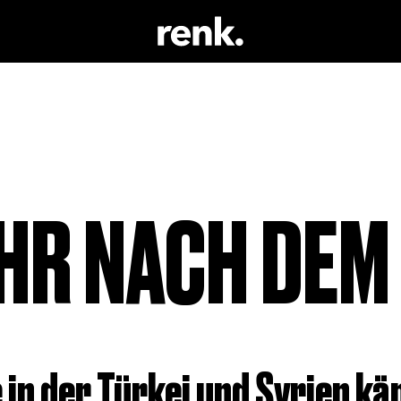
 & LITERATUR
KEINE AUSWAHL
 TRINKEN
 SCHAUSPIEL
AHR NACH DEM
 in der Türkei und Syrien k