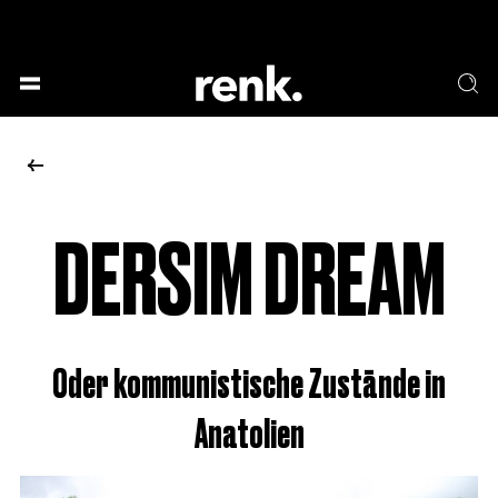
GESELLSCHAFT &
SPRACHE & LITERATUR
GESCHICHTEN
KUNST & DESIGN
ESSEN & TRINKEN
MUSIK & TANZ
BÜHNE & SCHAUSPIEL
DERSIM DREAM
KEINE AUSWAHL
Oder kommunistische Zustände in
Anatolien