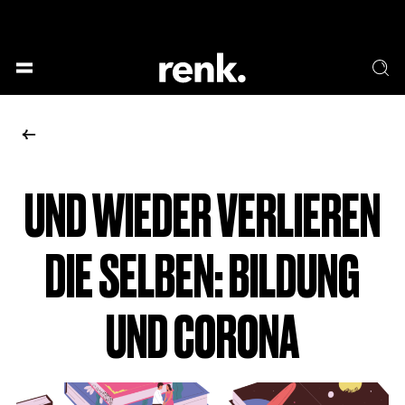
GESELLSCHAFT &
SPRACHE & LITERATUR
GESCHICHTEN
KUNST & DESIGN
ESSEN & TRINKEN
MUSIK & TANZ
BÜHNE & SCHAUSPIEL
UND WIEDER VERLIEREN
KEINE AUSWAHL
DIE SELBEN: BILDUNG
UND CORONA