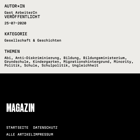
AUTOR*IN
Gast ArbeiterIn
VERÖFFENTLICHT
25-07-2020
KATEGORIE
Gesellschaft & Geschichten
THEMEN
Abi
,
Anti-Diskriminierung
,
Bildung
,
Bildungsministerium
,
Grundschule
,
Kindergarten
,
Migrationshintergrund
,
Minority
,
Politik
,
Schule
,
Schulpolitik
,
Ungleichheit
FOLLOW US
MAGAZIN
STARTSEITE
DATENSCHUTZ
ALLE ARTIKEL
IMPRESSUM