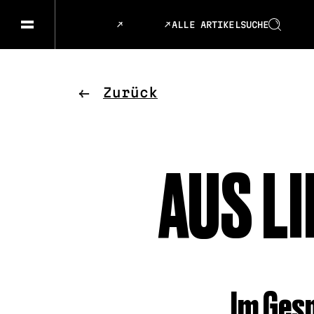
ALLE ARTIKEL
SUCHE
GESELLSCHAFT & GESCHICHTEN
SPRACHE
KUNST & DESIGN
ESSEN &
Zurück
MUSIK & TANZ
BÜHNE &
AUS L
Im Gesp