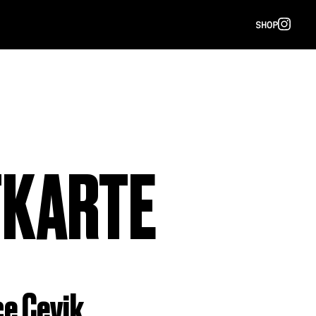
SHOP
TKARTE
ce Çevik