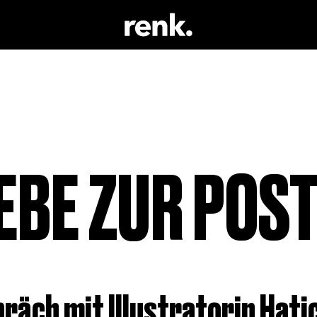
 & LITERATUR
KEINE AUSWAHL
 TRINKEN
 SCHAUSPIEL
IEBE ZUR POS
räch mit Illustratorin Hati