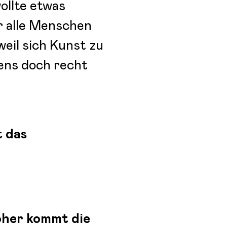
ollte etwas
r alle Menschen
weil sich Kunst zu
tens doch recht
t das
i
oher kommt die