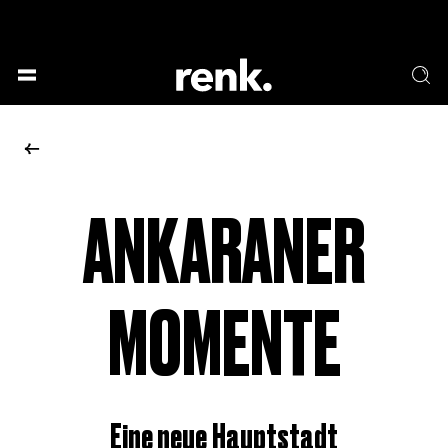
GESELLSCHAFT &
SPRACHE & LITERATUR
GESCHICHTEN
KUNST & DESIGN
ESSEN & TRINKEN
MUSIK & TANZ
BÜHNE & SCHAUSPIEL
ANKARANER
KEINE AUSWAHL
MOMENTE
Eine neue Hauptstadt