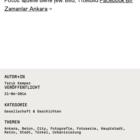
Fotos: Quelle siehe jew. Bild, Titelbild
Facebook Bir
Zamanlar Ankara
AUTOR*IN
Tarık Kemper
VERÖFFENTLICHT
21-06-2016
KATEGORIE
Gesellschaft & Geschichten
THEMEN
Ankara
,
Beton
,
City
,
Fotografie
,
Fotoserie
,
Hauptstadt
,
Retro
,
Stadt
,
Türkei
,
Urbanisierung