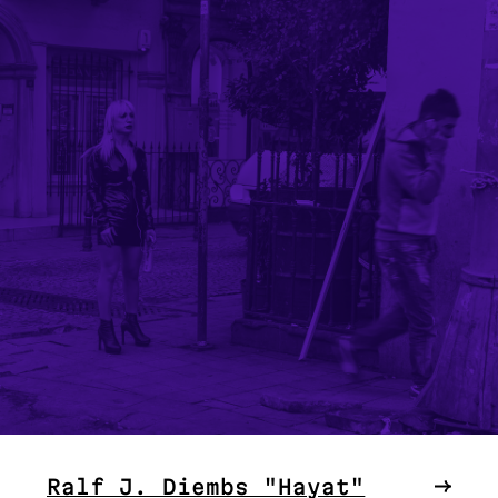
Ralf J. Diembs "Hayat"