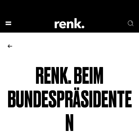
GESELLSCHAFT &
SPRACHE & LITERATUR
GESCHICHTEN
KUNST & DESIGN
ESSEN & TRINKEN
MUSIK & TANZ
BÜHNE & SCHAUSPIEL
RENK. BEIM
KEINE AUSWAHL
BUNDESPRÄSIDENTE
N