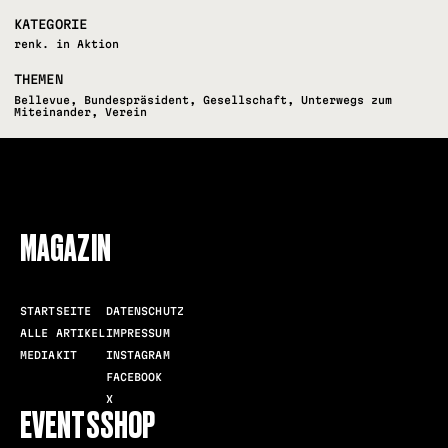
KATEGORIE
renk. in Aktion
THEMEN
Bellevue
,
Bundespräsident
,
Gesellschaft
,
Unterwegs zum
Miteinander
,
Verein
FOLLOW US
MAGAZIN
STARTSEITE
DATENSCHUTZ
ALLE ARTIKEL
IMPRESSUM
MEDIAKIT
INSTAGRAM
FACEBOOK
X
EVENTS
SHOP