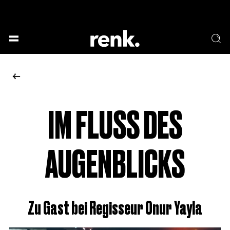
GESELLSCHAFT &
SPRACHE & LITERATUR
GESCHICHTEN
KUNST & DESIGN
ESSEN & TRINKEN
MUSIK & TANZ
BÜHNE & SCHAUSPIEL
IM FLUSS DES
KEINE AUSWAHL
AUGENBLICKS
Zu Gast bei Regisseur Onur Yayla