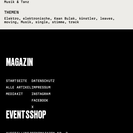
Musik & Tanz
THEMEN
Elektro
,
elektronische
,
Kaan Bulak
,
künstler
,
leaves
,
moving
,
Musik
,
single
,
stimme
,
track
FOLLOW US
MAGAZIN
STARTSEITE
DATENSCHUTZ
ALLE ARTIKEL
IMPRESSUM
MEDIAKIT
INSTAGRAM
FACEBOOK
X
EVENTS
SHOP