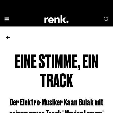
GESELLSCHAFT &
SPRACHE & LITERATUR
GESCHICHTEN
KUNST & DESIGN
ESSEN & TRINKEN
MUSIK & TANZ
BÜHNE & SCHAUSPIEL
EINE STIMME, EIN
KEINE AUSWAHL
TRACK
Der Elektro-Musiker Kaan Bulak mit